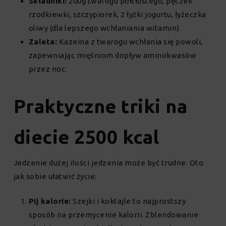
Składniki:
200g twarogu półtłustego, pęczek
rzodkiewki, szczypiorek, 2 łyżki jogurtu, łyżeczka
oliwy (dla lepszego wchłaniania witamin).
Zaleta:
Kazeina z twarogu wchłania się powoli,
zapewniając mięśniom dopływ aminokwasów
przez noc.
Praktyczne triki na
diecie 2500 kcal
Jedzenie dużej ilości jedzenia może być trudne. Oto
jak sobie ułatwić życie:
Pij kalorie:
Szejki i koktajle to najprostszy
sposób na przemycenie kalorii. Zblendowanie