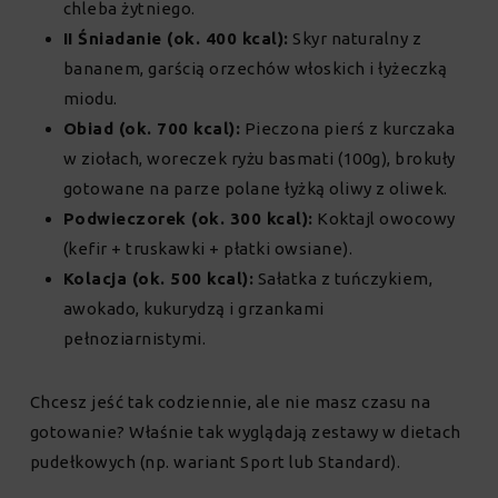
chleba żytniego.
II Śniadanie (ok. 400 kcal):
Skyr naturalny z
bananem, garścią orzechów włoskich i łyżeczką
miodu.
Obiad (ok. 700 kcal):
Pieczona pierś z kurczaka
w ziołach, woreczek ryżu basmati (100g), brokuły
gotowane na parze polane łyżką oliwy z oliwek.
Podwieczorek (ok. 300 kcal):
Koktajl owocowy
(kefir + truskawki + płatki owsiane).
Kolacja (ok. 500 kcal):
Sałatka z tuńczykiem,
awokado, kukurydzą i grzankami
pełnoziarnistymi.
Chcesz jeść tak codziennie, ale nie masz czasu na
gotowanie? Właśnie tak wyglądają zestawy w dietach
pudełkowych (np. wariant Sport lub Standard).