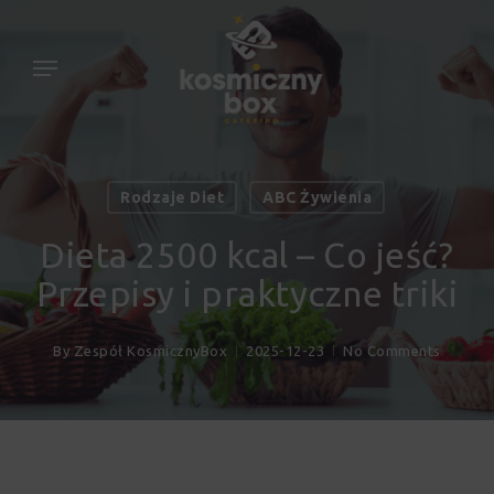
Skip
to
Menu
main
content
Rodzaje Diet
ABC Żywienia
Dieta 2500 kcal – Co jeść?
Przepisy i praktyczne triki
By
Zespół KosmicznyBox
2025-12-23
No Comments