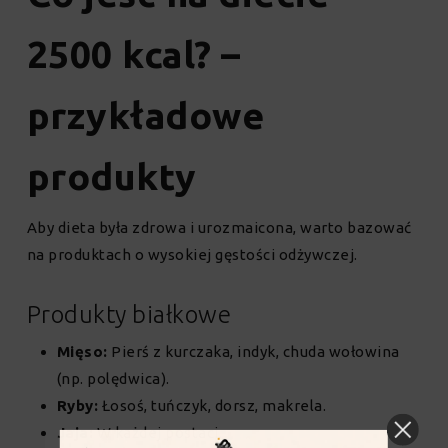
2500 kcal? –
przykładowe
produkty
Aby dieta była zdrowa i urozmaicona, warto bazować
na produktach o wysokiej gęstości odżywczej.
Produkty białkowe
Mięso:
Pierś z kurczaka, indyk, chuda wołowina
(np. polędwica).
Ryby:
Łosoś, tuńczyk, dorsz, makrela.
Jaja:
W każdej postaci.