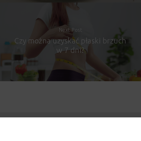
Next Post
Czy można uzyskać płaski brzuch
w 7 dni?
© 2026 KosmicznyBOX. |
Realizacja -
EDISO
facebook
instagram