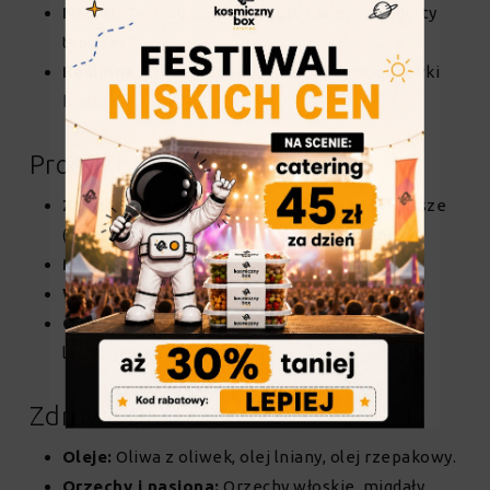
Nabiał:
Twaróg półtłusty, serek wiejski, jogurty
typu skyr.
Roślinne:
Tofu, soczewica, ciecierzyca, odżywki
białkowe.
Produkty węglowodanowe
Zboża:
Ryż (basmati, parboiled, brązowy), kasze
(gryczana, jaglana, pęczak), płatki owsiane.
Makarony:
Pełnoziarniste, durum.
Warzywa skrobiowe:
Ziemniaki, bataty.
Owoce:
Banany (świetne po treningu), owoce
leśne, jabłka.
Zdrowe tłuszcze
Oleje:
Oliwa z oliwek, olej lniany, olej rzepakowy.
Orzechy i nasiona:
Orzechy włoskie, migdały,