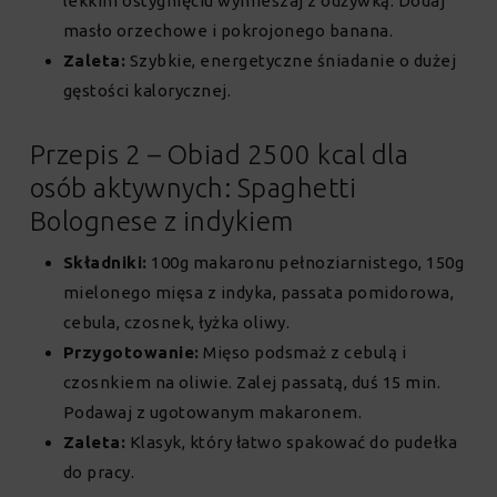
lekkim ostygnięciu wymieszaj z odżywką. Dodaj
masło orzechowe i pokrojonego banana.
Zaleta:
Szybkie, energetyczne śniadanie o dużej
gęstości kalorycznej.
Przepis 2 – Obiad 2500 kcal dla
osób aktywnych: Spaghetti
Bolognese z indykiem
Składniki:
100g makaronu pełnoziarnistego, 150g
mielonego mięsa z indyka, passata pomidorowa,
cebula, czosnek, łyżka oliwy.
Przygotowanie:
Mięso podsmaż z cebulą i
czosnkiem na oliwie. Zalej passatą, duś 15 min.
Podawaj z ugotowanym makaronem.
Zaleta:
Klasyk, który łatwo spakować do pudełka
do pracy.